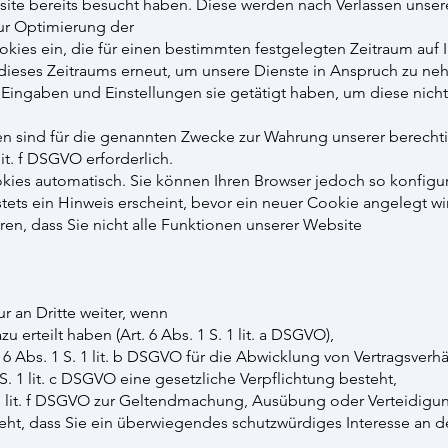
site bereits besucht haben. Diese werden nach Verlassen unser
zur Optimierung der
okies ein, die für einen bestimmten festgelegten Zeitraum auf
dieses Zeitraums erneut, um unsere Dienste in Anspruch zu ne
e Eingaben und Einstellungen sie getätigt haben, um diese nic
n sind für die genannten Zwecke zur Wahrung unserer berechti
 lit. f DSGVO erforderlich.
kies automatisch. Sie können Ihren Browser jedoch so konfigur
ts ein Hinweis erscheint, bevor ein neuer Cookie angelegt wir
ren, dass Sie nicht alle Funktionen unserer Website
r an Dritte weiter, wenn
u erteilt haben (Art. 6 Abs. 1 S. 1 lit. a DSGVO),
 6 Abs. 1 S. 1 lit. b DSGVO für die Abwicklung von Vertragsverhäl
S. 1 lit. c DSGVO eine gesetzliche Verpflichtung besteht,
. 1 lit. f DSGVO zur Geltendmachung, Ausübung oder Verteidigu
ht, dass Sie ein überwiegendes schutzwürdiges Interesse an d