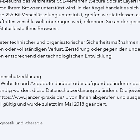
Besuchs das verbreitete SSL-Verfahren (Secure Socket Layer) i
on Ihrem Browser unterstützt wird. In der Regel handelt es sich
ne 256-Bit Verschlüsselung unterstützt, greifen wir stattdessen 
uftrittes verschlüsselt übertragen wird, erkennen Sie an der ge
tatusleiste Ihres Browsers.
ter technischer und organisatorischer Sicherheitsmaßnahmen,
en oder vollständigen Verlust, Zerstörung oder gegen den unbef
n entsprechend der technologischen Entwicklung
tenschutzerklärung
r Website und Angebote darüber oder aufgrund geänderter ges
ndig werden, diese Datenschutzerklärung zu ändern. Die jewei
https://www.janzen-praxis.de/...
von Ihnen abgerufen und ausge
l gültig und wurde zuletzt im Mai 2018 geändert.
agnostik und -therapie