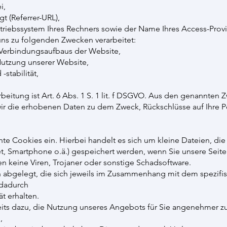
i,
gt (Referrer-URL),
triebssystem Ihres Rechners sowie der Name Ihres Access-Provi
ns zu folgenden Zwecken verarbeitet:
 Verbindungsaufbaus der Website,
Nutzung unserer Website,
stabilität,
eitung ist Art. 6 Abs. 1 S. 1 lit. f DSGVO. Aus den genannten 
wir die erhobenen Daten zu dem Zweck, Rückschlüsse auf Ihre P
te Cookies ein. Hierbei handelt es sich um kleine Dateien, die 
et, Smartphone o.ä.) gespeichert werden, wenn Sie unsere Seit
n keine Viren, Trojaner oder sonstige Schadsoftware.
abgelegt, die sich jeweils im Zusammenhang mit dem spezifi
 dadurch
ät erhalten.
eits dazu, die Nutzung unseres Angebots für Sie angenehmer zu
,