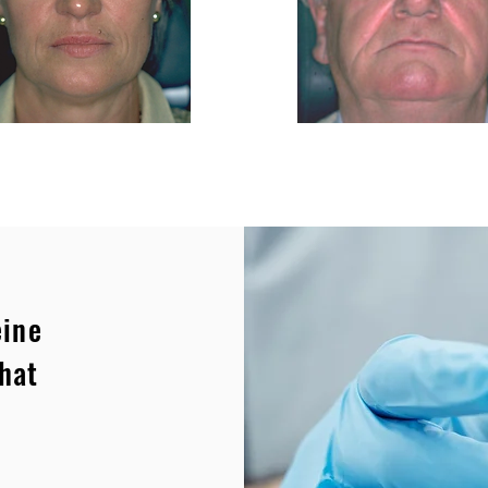
eine
hat