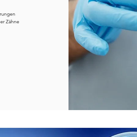
örungen
der Zähne