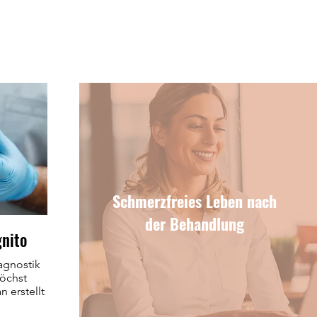
Schmerzfreies Leben nach
der Behandlung
gnito
agnostik
höchst
n erstellt