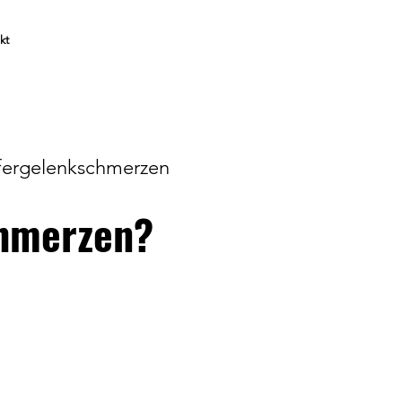
kt
fergelenkschmerzen
chmerzen?